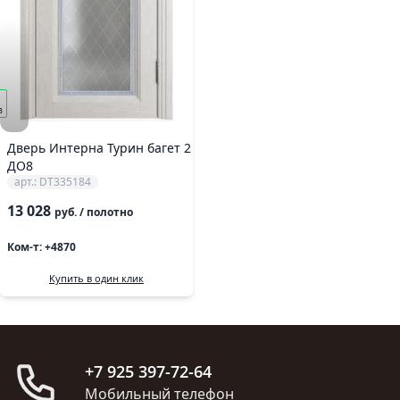
з
Дверь Интерна Турин багет 2
ДО8
арт.: DT335184
13 028
руб.
/ полотно
Ком-т: +4870
Купить в один клик
+7 925 397-72-64
Мобильный телефон