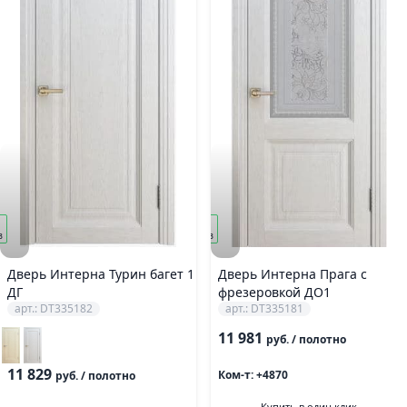
под
з
заказ
Дверь Интерна Турин багет 1
Дверь Интерна Прага с
ДГ
фрезеровкой ДО1
арт.: DT335182
арт.: DT335181
11 981
руб.
/ полотно
11 829
Ком-т: +4870
руб.
/ полотно
Купить в один клик