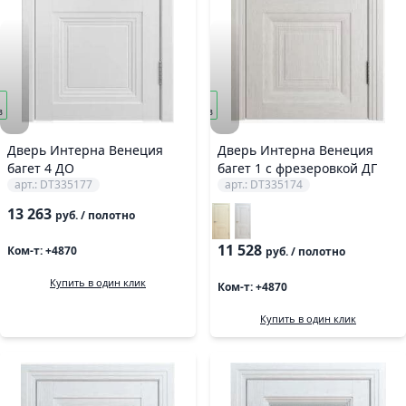
под
з
заказ
Дверь Интерна Венеция
Дверь Интерна Венеция
багет 4 ДО
багет 1 с фрезеровкой ДГ
арт.: DT335177
арт.: DT335174
13 263
руб.
/ полотно
11 528
Ком-т: +4870
руб.
/ полотно
Купить в один клик
Ком-т: +4870
Купить в один клик