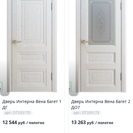
под
з
заказ
Дверь Интерна Вена багет 1
Дверь Интерна Вена багет 2
ДГ
ДО7
арт.: DT335170
арт.: DT335173
12 544
13 263
руб.
/ полотно
руб.
/ полотно