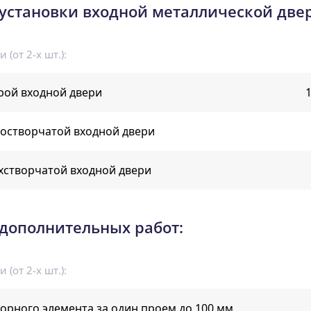
установки входной металлической две
 (от 2-х шт.):
рой входной двери
1
ностворчатой входной двери
хстворчатой входной двери
дополнительных работ:
 (от 2-х шт.):
орного элемента за один проем до 100 мм