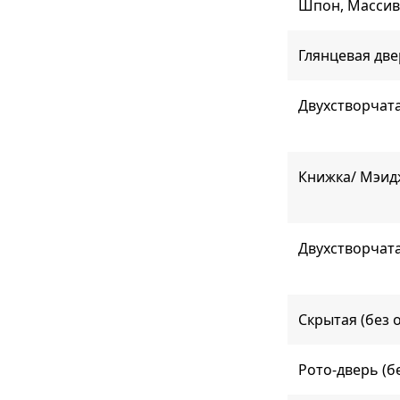
Шпон, Массив 
Глянцевая дв
Двухстворчата
Книжка/ Мэид
Двухстворчат
Скрытая (без 
Рото-дверь (б