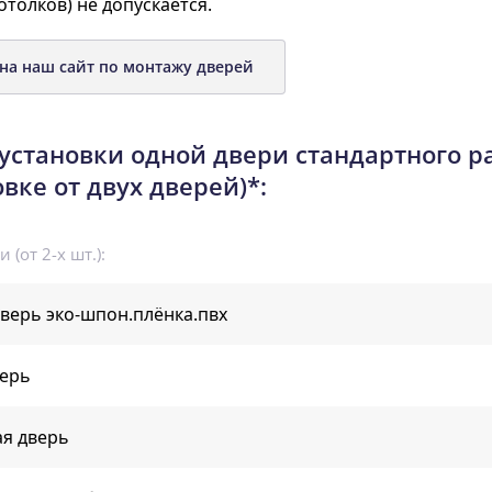
отолков) не допускается.
на наш сайт по монтажу дверей
установки одной двери стандартного р
овке от двух дверей)*:
 (от 2-х шт.):
верь эко-шпон.плёнка.пвх
верь
я дверь