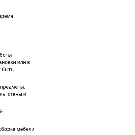
время
аботы
ановки или в
т быть
 предметы,
ль, стены и
ей
сборка мебели,