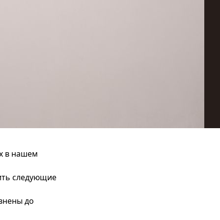
х в нашем
ить следующие
внены до