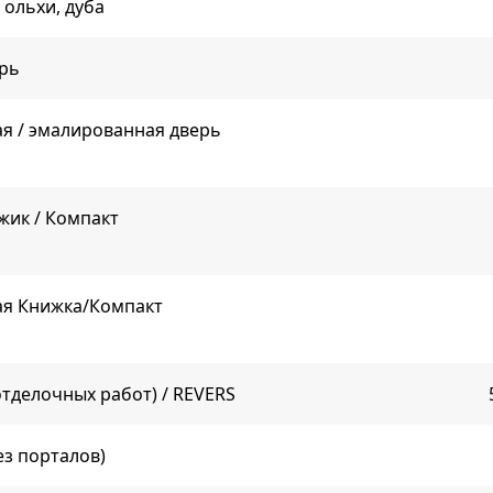
ольхи, дуба
ерь
я / эмалированная дверь
жик / Компакт
ая Книжка/Компакт
отделочных работ) / REVERS
ез порталов)