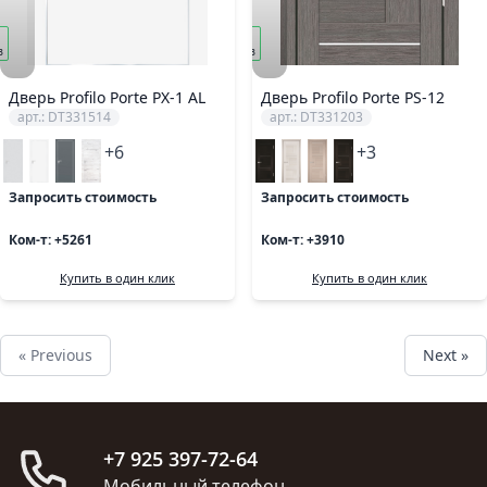
под
з
заказ
Дверь Profilo Porte PX-1 AL
Дверь Profilo Porte PS-12
арт.: DT331514
арт.: DT331203
+6
+3
Запросить стоимость
Запросить стоимость
Ком-т: +5261
Ком-т: +3910
Купить в один клик
Купить в один клик
« Previous
Next »
+7 925 397-72-64
Мобильный телефон