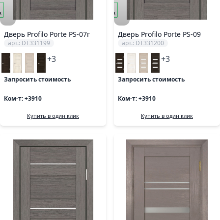
под
з
заказ
Дверь Profilo Porte PS-07г
Дверь Profilo Porte PS-09
арт.: DT331199
арт.: DT331200
+3
+3
Запросить стоимость
Запросить стоимость
Ком-т: +3910
Ком-т: +3910
Купить в один клик
Купить в один клик