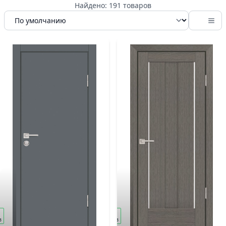
Найдено: 191 товаров
под
з
заказ