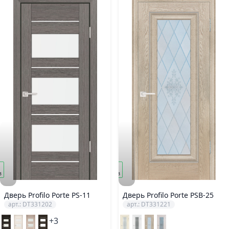
под
з
заказ
Дверь Profilo Porte PS-11
Дверь Profilo Porte PSB-25
арт.: DT331202
арт.: DT331221
+3