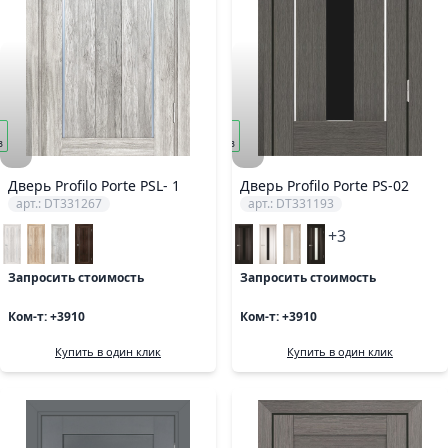
под
з
заказ
Дверь Profilo Porte PSL- 1
Дверь Profilo Porte PS-02
арт.: DT331267
арт.: DT331193
+3
Запросить стоимость
Запросить стоимость
Ком-т: +3910
Ком-т: +3910
Купить в один клик
Купить в один клик