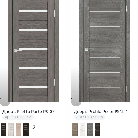
под
з
заказ
Дверь Profilo Porte PS-07
Дверь Profilo Porte PSN- 1
арт.: DT331198
арт.: DT331306
+3