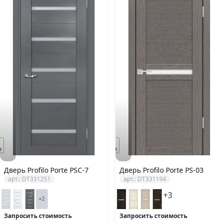
под
з
заказ
Дверь Profilo Porte PSC-7
Дверь Profilo Porte PS-03
арт.: DT331251
арт.: DT331194
+3
+2
Запросить стоимость
Запросить стоимость