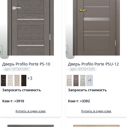
под
з
заказ
Дверь Profilo Porte PS-10
Дверь Profilo Porte PSU-12
арт.: DT331201
арт.: DT331335
+3
+5
Запросить стоимость
Запросить стоимость
Ком-т: +3910
Ком-т: +3392
Купить в один клик
Купить в один клик